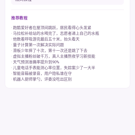
推荐教程
跑酷爱好者在屋顶间跳跃，居民看得心头发紧
马拉松补给站的水喝完了，志愿者递上自己的水瓶
他数着呼吸游完最后五十米，抬头看天
量子计算第一次解决实际问题
滑板少年摔了十次，第十一次还是跳了下去
虚拟主播粉丝破千万，真人主播熬夜学习新技能
天气预测准确率提升到90%
儿童电话手表能测心率位置，失踪案少了一大半
智能音箱被录音，用户隐私谁在守
机器人厨师掌勺，评委没吃出区别